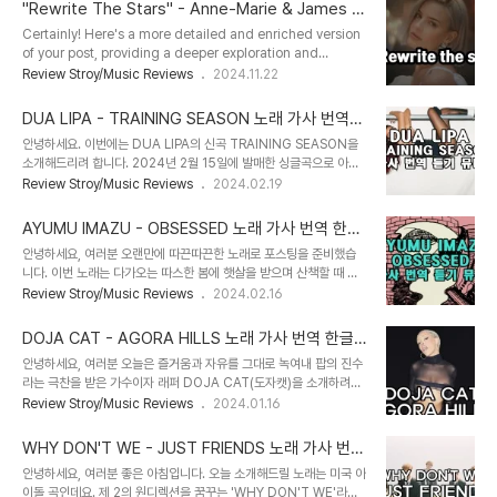
WAY". If you're not familiar with the movie, it was
"Rewrite The Stars" - Anne-Marie & James A
released in 2018 and became a global sensation.
rthur: The Magic Behind the Lyrics and Melod
Certainly! Here's a more detailed and enriched version
Honestly, I watched it quite recently, and now, I can’t
y
of your post, providing a deeper exploration and
stop obsessing over Lady Gaga and B..
insights into the song and its cultural impact:"Rewrite
Review Stroy/Music Reviews
2024.11.22
The Stars" - Anne-Marie & James Arthur: The Magic
Behind the Lyrics and Melody"Rewrite The Stars," a
DUA LIPA - TRAINING SEASON 노래 가사 번역
timeless piece originally performed by Zac Efron and
한글 표현
안녕하세요. 이번에는 DUA LIPA의 신곡 TRAINING SEASON을
Zendaya in the hit movie The Greatest Showman
소개해드리려 합니다. 2024년 2월 15일에 발매한 싱글곡으로 아주
(2017), has captured the hearts of aud..
따끈따끈한 신곡입니다. 저는 일단, 믿고 보는 두아리파라 노래 듣자마
Review Stroy/Music Reviews
2024.02.19
자 너무 좋아서 바로 pop 플레이리스트에 넣고, 컬러링도 바꾸려 했
는데 아직 컬러링으로는 준비되어있지 않더라고요. (아쉽 아쉽 ㅠㅠ)
AYUMU IMAZU - OBSESSED 노래 가사 번역 한글
이 곡은 디스코 팝 계열의 노래이고, 두아리파가 남성들과 평범한 데이
표현
안녕하세요, 여러분 오랜만에 따끈따끈한 노래로 포스팅을 준비했습
트를 한 이후, 인상적이지 않았던 상대방들을 비난하는 내용의 노래로
니다. 이번 노래는 다가오는 따스한 봄에 햇살을 받으며 산책할 때 기
남성들에게 자신을 대하는 방법에 대해 훈련하는 시기(TRAINING
분 좋은 그런 간질간질한 느낌의 노래인데요. 여러분들도 듣고 저와 같
Review Stroy/Music Reviews
2024.02.16
SEASON)는 지났고, 이제는 더 이상 자신을 대하는 방법에 대해 훈
은 마음으로 살랑이는 꽃바람을 맞으며 산책하는 느낌을 받으셨으면
련하지 않을 것임을 알리는 동시에 자신의 개인적인 성장을 완성하겠
좋겠네요. 그럼 알아보러 가보실까요-? 먼저, 이번 곡은 J-POP이고,
다는 다짐이 담긴 노래입니..
DOJA CAT - AGORA HILLS 노래 가사 번역 한글
'AYUMU IMAZU의 OBSESSED'입니다. AYUMU IMAZU 아유
표현
안녕하세요, 여러분 오늘은 즐거움과 자유를 그대로 녹여내 팝의 진수
무 이마즈의 2024년 1월 신곡 'OBSESSED' 'OBSESSED'의 의미
라는 극찬을 받은 가수이자 래퍼 DOJA CAT(도자캣)을 소개하려고
: 무언가에 미친 듯이 몰두하다. (홀릭했을 때 쓰이는 표현) AYUMU
하는데요. 이번 'SCARLET'앨범도 천재적인 음악적 재능을 여과 없
Review Stroy/Music Reviews
2024.01.16
IMAZU 프로필 이름 AYUMU IMAZU 아유무 이마즈 국적 일본 출
이 발휘하여 좋은 성적을 거뒀습니다. 저는 그녀의 앨범 중, AGORA
생 2000년 5월 12일 데뷔 2020년 SNS AYUMU IMAZU 아유..
HILLS이 제 최애곡이라 오늘은 도입부부터 끝까지 좋은 이 곡에 대한
WHY DON'T WE - JUST FRIENDS 노래 가사 번역
정보를 알려드리려 합니다. 그럼 알아보러 가보실까요-? DOJA
한글 표현
안녕하세요, 여러분 좋은 아침입니다. 오늘 소개해드릴 노래는 미국 아
CAT 프로필 이름 DOJA CAT 도자캣 출생 1995년 10월 21일 국
이돌 곡인데요. 제 2의 원디렉션을 꿈꾸는 'WHY DON'T WE'라는
적 미국 데뷔 2013년 [SO HIGH] 경력 SAY SO 빌보드 핫 100 차