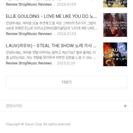
가수입니다. WHY DON'T WE의 'JUST FRIENDS' 노래를 들어
Review Stroy/Music Reviews
2024.01.09
트 1위 SNS DOJA CAT 도자캣 인스타그램 바로가기 DOJA CAT
보고, 든 생각, '나 왜 지금 미국 아닌건데?' :( 그만큼 너무 설레서 직접
- AGORA HILLS 뮤직비디오 바로 보기 DOJA CAT - A..
보고 싶은 가수들인데요. 덕질하듯 서치하며 이 밴드는 언제 데뷔했는
ELLIE GOULDING - LOVE ME LIKE YOU DO 노래
지, 이름 의미는 무엇인지, 미국에선 얼마나 인지도가 있는지 알아보았
가사 번역 한글 표현
안녕하세요. 여러분 오늘 추천해 드릴 곡은 그레이의 50가지 그림자
어요. 일단, 미국과 캐나다에 인지도가 높은편이고, 다섯명 모두가 노
ost로 유명한 ELLIE GOULDING(엘리굴딩)의 'LOVE ME LIKE
래를 잘 불러서 '완벽한 밴드' 라는 수식어가 붙는다해요. 저 역시 꿀보
YOU DO'의 노래입니다. 이 노래는 사랑하는 사람에 대한 애절한 마
Review Stroy/Music Reviews
2024.01.03
이스라 시간 가는 줄 모르고 들은 것 같아요. WHY DON'T WE 프로
음을 제대로 표현한 곡인데요. 코러스에서 반복되는 가사는 정말이지
필 이름 WHY DON'T WE 와이돈위 국적 미국 데뷔 2016년 ..
애절함이 절실하게 잘 느껴지는 것 같아요. 이 곡을 부른 가수, ELLIE
LAUV(라우브) - STEAL THE SHOW 노래 가사 번
GOULDING(엘리굴딩)은 15살 때부터 노래를 부르며 기타로 작곡
역 한글 표현
안녕하세요, 여러분 연말 마무리는 잘하고 계신가요? 벌써 올해도 이
을 했다고 합니다. ELLIE GOULDING 프로필 이름 ELLIE
틀 남았는데요. 저는 연말을 맞이하여 따뜻한 감정을 느낄 수 있는 애
GOULDING 엘리굴딩 국적 영국 출생 1986.12.30 데뷔 2009년
니메이션이 보고 싶어서 애니메이션 '엘리멘탈'을 보게 됐어요. 상영했
Review Stroy/Music Reviews
2023.12.29
싱글 앨범 [UNDER THE SHEETS] 경력 빌보드 HOT 100 3위
을 때 지인들이 너무 재밌다고 해서 보고 싶었는데, 상영할 때는 보지
기록, 유튜브 조회수 22억 회 이상 SNS ELLIE GOU..
못해 이번 기회로 보게 되었습니다. 세상을 이루고 있는 원소들을 의인
화한 엘리멘탈을 보면서 느낀건 '상상력이 참 풍부하다. 어떻게 원소들
더보기
을 의인화할 생각을 했을까.'란 생각과 함께 4개의 원소 캐릭터들이 하
나하나 개성 있고, 너무 뚜렷하여 푹 빠져버린 저랍니다. 그런데다
OST 미친 것 같아요. 듣자마자 목소리도 좋고, 멜로디도 좋아서 '와-
이 가수 누구지?'하고 찾아봤는데, 바로 'Lauv'였습니다. 'Paris in
the Rain..
관련사이트
Copyright © Daum Corp. All rights reserved.