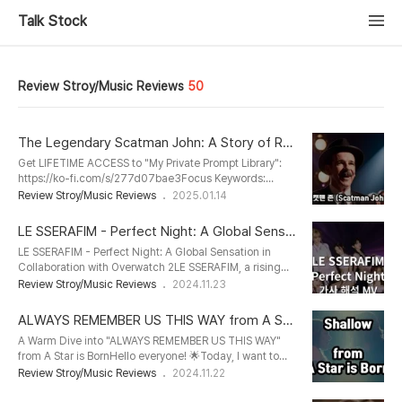
Talk Stock
Review Stroy/Music Reviews
50
The Legendary Scatman John: A Story of Re
silience and Musical Genius
Get LIFETIME ACCESS to "My Private Prompt Library":
https://ko-fi.com/s/277d07bae3Focus Keywords:
Scatman John, iconic singer, scat singingSlug:
Review Stroy/Music Reviews
2025.01.14
scatman-john-iconic-scat-singerMeta Description:
Discover the fascinating journey of Scatman John, the
LE SSERAFIM - Perfect Night: A Global Sensa
legendary scat singer who turned personal struggles
tion in Collaboration with Overwatch 2
LE SSERAFIM - Perfect Night: A Global Sensation in
into timeless global hits.Alt text image: Scatman John
Collaboration with Overwatch 2LE SSERAFIM, a rising
performing on stage with his iconic hat and..
icon in the K-pop industry, has joined forces with
Review Stroy/Music Reviews
2024.11.23
Overwatch 2 to deliver a musical masterpiece, “Perfect
Night”. Released on October 27, 2023, the song has
ALWAYS REMEMBER US THIS WAY from A Sta
quickly captured the hearts of fans worldwide,
r is Born
A Warm Dive into "ALWAYS REMEMBER US THIS WAY"
amassing over 50 million views in a short period. Let’s
from A Star is BornHello everyone! 🌟Today, I want to
dive into what makes this track so ..
share a beautiful song with you from the A Star is Born
Review Stroy/Music Reviews
2024.11.22
movie soundtrack, titled "ALWAYS REMEMBER US THIS