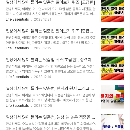
사에서 변호인을 통해 거짓말 탐지기 조사를 의뢰한다는 내용의 의견
일상에서 많이 틀리는 맞춤법 알아보기 퀴즈 [고급편]
서를 제출했다고 했는데, 왜 극단적인 선택을 했을까요. 전혜진이 금일
안녕하세요, 여러분. 어느덧 새해가 오기 10일 남은 올해의 시간들, 달
10시 12분 112 신고를 접수를 했고, 경찰은 오전 10시 30분 종로구
력 보니 언제 이렇게 시간이 빠르게 흘렀는지 감회가 새로운데요. 여러
와룡 공원 인근에서 차량을 발견했는데, 차량 내에선 번개탄 1점이 발
분, 여러분들은 연말 마무리를 잘하고 계신가요? 제 2023년은 별일
Life Essentials
2023.12.21
견됐다고 해요. 차량 안에 있던 남성은 배우 이선균으로 의식이 없는
없이 보통의 하루들로 잘 지내왔는데, 2024년엔 나름대로 큰 계획이
상태였다고 합니다. 10월 28일 사건 발생 후, 경찰에 출석해 '이런 불
있다 보니 그 계획을 이루면서 어떤 이벤트들이 제게 다가올지 기대가
미스러운 일에 ..
일상에서 많이 틀리는 맞춤법 알아보기 퀴즈 [중급
높은데요, 여러분들은 새해 계획도 세우셨나요? 저의 계획 중 하나를
편], 꿀팁공유
안녕하세요, 여러분 좋은 아침입니다. 새벽에 눈이 내려 평소보다 추운
전달드리자면 '맞춤법 천재되기'입니다. 너무 유치하죠? 많이 안다고
아침을 맞이했는데, 따뜻하게 입고 나오셨나요? 이틀 내내 비 오더니
생각했는데 막상 글을 쓰거나 이렇게 포스팅을 준비할 때, 몇 가지 헷
오늘 새벽엔 눈도 내려 요즘 맑은 날씨를 보기 쉽지 않네요. 흐린 날씨
Life Essentials
2023.12.16
갈릴 때가 있더라고요. 그래서 내년에는 '맞춤법 천재 되기'가 저의 계
로 이어지다 보니 먹고 싶었던 음식이 있었는데, 여러분들은 흐리거나
획 중 하나입니다. 오늘도 헷갈리는 우리말들을 골라, 맞춤법 퀴즈[고
비 오는 날에 어떤 음식이 생각나시나요? 저는 (당. 연. 하. 게) '부침
급편]을 준비했는데, 재..
일상에서 많이 틀리는 맞춤법 퀴즈[초급편], 성격이
개'가 자연스럽게 떠오르더라고요. 오늘은 며칠 동안 먹고 싶었던 부침
틀리다와 다르다.
안녕하세요. 여러분-! 전 오늘 막막한 기분으로 눈을 떴는데요. 아침이
개를 먹어보려고 합니다. 그런데 여러분, 부침개는 붙이는게 맞을까
밝았지만, 새벽처럼 어두워서 그런가. 쓸쓸하고 고요한 느낌을 받았어
요? 부치는 게 맞을까요? 오늘 한 번 알아보려고 하는데요. 오늘 포스
요. 그런데다 세수와 양치를 했지만, 안 한 것처럼 찝찝하고, 늘 하던
Life Essentials
2023.12.14
팅 글 속을 자세히 살펴보시면 (100%는 아니지만) 유익하게 사용하
일을 하지만 낯선 그런 날이었어요. 왜 그런가 곰곰이 생각해 보니 며
는 꿀팁들도 공유했으니 잘 읽어보세요. 그럼 알아보러 가보실까요-?
칠 전, 친구와 마음이 맞지 않는 일이 생겨 지금까지 제게 여파가 있는
[1] 본 ( ) 이야기..
일상에서 많이 틀리는 맞춤법, 왠지와 웬지 그리고 왠
것 같아요. 단순하게 나와 그 친구가 성격이 '틀리다/다르다 '라고 인정
일과 웬일
안녕하세요. 여러분, 토크스탁입니다. 오늘은 외출하자마자 얼굴에 닿
하면 되는데, 서로의 말이 맞다며 인정하지 않다 보니 친구에게 불편함
은 찬공기로 뜨거운 핫초코가 생각났는데요. 따뜻하게 핫초코 한 잔을
이 느껴져서 아직도 대화를 못 나누겠더라고요. 근데, 여기서 궁금한
마시며 오늘의 포스팅을 작성하려고 합니다. 오늘의 포스팅은요. 일상
Life Essentials
2023.12.05
건 여러분들은 성격이 틀리다와 다르다의 차이를 아신가요? 정답은 무
에서 많이 틀리는 맞춤법, 왠지와 웬지 그리고 왠일과 웬일로 준비해
엇이라고 생각하세요? 제가 어제 일기를 쓰는데, 틀린지 다른지 어떻
보았는데요. 여러분들은 왠지와 웬지 그리고 왠일과 웬일을 잘 구분해
게 써야 하는지 모르겠어..
일상에서 많이 틀리는 맞춤법, 늘상 늘 높은 적중율 적
서 표기하실 수 있으신가요? 발음이 같아서 저는 항상 헷갈리더라고
중률을 자랑합니다.
안녕하세요. 오늘 날씨가 굉장히 추운데요. 따뜻하게 입고 외출하세요.
요. 그래서 네이버 맞춤법에 검사기를 돌려서 확인 후, 타자를 치는데
저는 추위를 늘상/늘 (오늘의 단어) 타는 사람으로서 겨울이 무척 싫은
더 이상 헷갈리는 일 없도록 준비해 보았으니 저와 함께 알아보도록 해