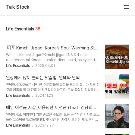
Talk Stock
Life Essentials
38
🇰🇷 Kimchi Jjigae: Korea’s Soul-Warming Ste
w of Fermented Flavor
What is Kimchi Jjigae?Kimchi jjigae (김치찌개) is a
quintessential Korean comfort dish—bold, spicy, and
deeply satisfying. Made with aged kimchi (called
Life Essentials
2025.04.01
mukeunji), pork, tofu, and a rich broth, it's a staple of
Korean home cooking. Whether it’s a chilly winter
일상에서 많이 틀리는 맞춤법, 안돼와 안되
evening, a rainy day, or just a moment of craving for
안녕하세요.오늘은 시작 전, 여러분들께 질문을 드리려 합니다.저도 친
something cozy and familiar, this stew is always a hit.
구와 카톡을 할 때 간혹 이게 헷갈리더라고요. 오늘 확실히 정립하려고
🇰🇷 Kimchi Jjigae: Korea’s Soul..
합니다. 일상에서 많이 틀리는 맞춤법, 안돼와 안되 내일 중요한 날
Life Essentials
2024.11.23
이야. 절대 늦으면 안 되.내일 중요한 날이야. 절대 늦으면 안 돼. 여러
분, 여기서 '되? 돼?' 중 무엇이 맞을까요?정답은 '내일 중요한 날이야.
배우 이선균 자살_이용당한 이선균 (feat. 김남희와
절대 늦으면 안 돼.'입니다. '되'와 '돼'라는 사용하는 경우가 다른데,
의 녹취록) 충격비보
안녕하세요. 아침부터 기분 좋았던 수요일, 오늘 충격적인 기사를 보고
어떻게 사용해야 하는지 제가 완벽하게 정리해 드리겠습니다. 그럼 알
놀래 포스팅을 업로드합니다. 몇 시간 전, 차에서 쓰러진 채 발견된 배
아보러 가볼까요? 전에 한 기사를 본 적이 있어요. 네0버에서 가장
우 이선균씨가 자살시도를 했다는데요. 결국은 숨진 채 발견됐다고 합
Life Essentials
2023.12.27
헷갈리고 자주 검색되는 맞춤법 1위가 '-되' 와 '-돼' 였다고 합니
니다. 10월부터 '마약 투약'으로 혐의를 받고 있었던 이선균은 최근 조
다. '되'는 '되다'의 어간으로 홀로 쓰일 수 없고, 뒤..