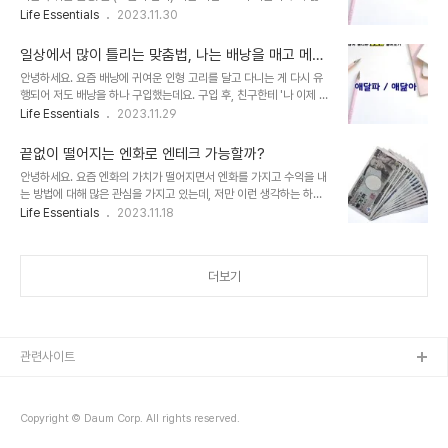
데요. 토크스탁 여러분들은 겨울을 좋아하시나요? 오늘 포스팅도 역시
Life Essentials
2023.11.30
요. 오늘은 왠지 기분이 좋아 하루 종일 행복할 것 같아. 오늘은 웬지
일상에서 많이 틀리는 단어들로 준비했는데, 큰 도움 되시길 바랍니다.
기분이 좋아 하루 종일 행복할 것 같아. 여러분, 위 두 문장에서 '왠
그럼 알아보러 가보실까요? 질문을 보고 잘 맞춰보세요. 두 개의 단어
지'와 '웬지' 중 무엇이 맞을까요..
일상에서 많이 틀리는 맞춤법, 나는 배낭을 매고 메고
중 정답은 어느 것일까요? 1. 적중율(x) / 적중률(o) 정답은 '적중률'입
학교 가요.
안녕하세요. 요즘 배낭에 귀여운 인형 고리를 달고 다니는 게 다시 유
니다. 받침이 있는 말 다음에는 '률, 렬'로 적고, 'ㄴ'받침이나 모음 뒤
행되어 저도 배낭을 하나 구입했는데요. 구입 후, 친구한테 '나 이제 배
에서는 '율, 열'로 적습니다. 의미로는 '화살 따위가 목표물에 맞는 비
낭 매고 / 메고 출근할 거야.'라고 연락을 하려는데, 순간 문자로 보낼
Life Essentials
2023.11.29
율', '예상이나 추측, 목표 따위가 들어맞는 비율'의 뜻을 갖고 있습니
때 메고와 매고가 헷갈리더라구요. 여러분들은 배낭을 메고와 매고 중
다. 예문으로는 '기말고사를 대비해서 적중률 높은 예상 문제집을 샀
어떤 것이 맞다고 생각 드시나요? 이렇게 발음은 비슷한데, 단어의 뜻
다..
끝없이 떨어지는 엔화로 엔테크 가능할까?
과 형태가 다르니 헷갈리는 단어가 참 많습니다. 오늘도 헷갈리는 단어
안녕하세요. 요즘 엔화의 가치가 떨어지면서 엔화를 가지고 수익을 내
들을 저처럼 틀리지 않기 위해 준비했습니다. 그럼 알아보러 가보실까
는 방법에 대해 많은 관심을 가지고 있는데, 저만 이런 생각하는 하는
요? 1. 애달파(o) / 애닲아(x) 정답은 '애달파'입니다. '애닯으니, 애닯
것이 아니겠죠? 글을 쓰고 있는 11월 8일 자 현재 시점으로 검색했을
Life Essentials
2023.11.18
아서'등의 활용형이 쓰이는 일이 없어 고어로 처리하고, '애달파'를 표
때, 오늘이 최저로 더 떨어졌더라고요. 역대급 엔저가 지속되네요. 엔
준어로 삼았습니다. 2. 춥던지(o) / 춥든지(x) 정답은 '춥던지'입니다.
화는 2015년 이후, 8년 만에 최저 수준으로 *공매도 전면 금지 등의
..
영향에 엔화가 상당한 약세를 보이고 있는 현재, 최고금액이었던 1191
더보기
원에서 860원대까지 떨어졌는데요. * 공매도 : 주식이나 채권을 가지
고 있는 않은 상태에서 빌려 팔고 난 다음 해당 주식이나 채권을 매입
해 갚는 투자행위. 주가 하락이 예상될 때 싼 값에 사고, 비싸게 판매해
시세차익을 얻는 전략을 말합니다. 즉, 하락 베팅을 뜻함. * 전면 금지
: 한시적..
관련사이트
Copyright © Daum Corp. All rights reserved.