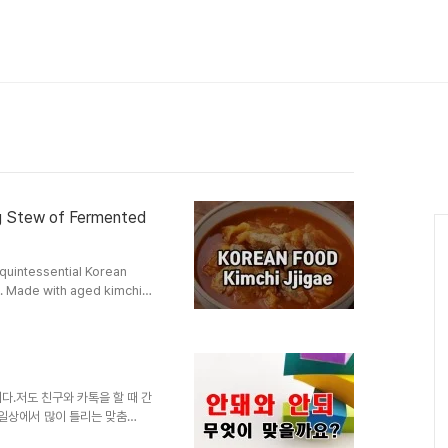
ng Stew of Fermented
 quintessential Korean
g. Made with aged kimchi
's a staple of Korean home
ainy day, or just a moment
tew is always a hit.🇰🇷
다.저도 친구와 카톡을 할 때 간
 일상에서 많이 틀리는 맞춤
내일 중요한 날이야. 절대 늦으면