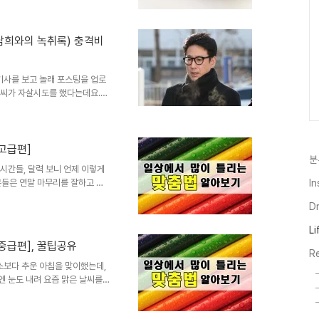
은 '내일 중요한 날이야. 절대 늦
데, 어떻게 사용해야 하는지 제가
전에 한 기사를 본 적이 있어
김남희와의 녹취록) 충격비
되' 와 '-돼' 였다고 합니
기사를 보고 놀래 포스팅을 업로
선균씨가 자살시도를 했다는데요.
으로 혐의를 받고 있었던 이선균
뢰한다는 내용의 의견서를 제출했
0시 12분 112 신고를 접수를
 차량을 발견했는데, 차량 내에선
고급편]
분
우 이선균으로 의식이 없는 상태
 시간들, 달력 보니 언제 이렇게
런 불미스러운 일에 ..
분들은 연말 마무리를 잘하고 계
In
왔는데, 2024년엔 나름대로 큰
D
 다가올지 기대가 높은데요, 여
전달드리자면 '맞춤법 천재되기'입
Li
쓰거나 이렇게 포스팅을 준비할
중급편], 꿀팁공유
법 천재 되기'가 저의 계획 중 하
R
급편]을 준비했는데, 재..
소보다 추운 아침을 맞이했는데,
엔 눈도 내려 요즘 맑은 날씨를
 음식이 있었는데, 여러분들은 흐
. 하. 게) '부침개'가 자연스럽