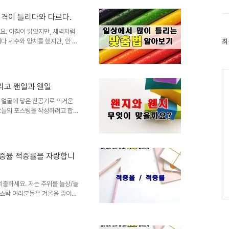
 먹어보려고 합니다. 그런데 여
오늘 한 번 알아보려고 하는데요.
성격이 틀리다와 다르다.
만) 유익하게 사용하는 꿀팁들도
 ( ) 이야기..
요. 아침이 밝았지만, 새벽처럼
최
다 세수와 양치를 했지만, 안 한
최
근
. 왜 그런가 곰곰이 생각해 보
글
게 여파가 있는 것 같아요. 단순
과
 되는데, 서로의 말이 맞다며 인
Ca
인
 못 나누겠더라고요. 근데, 여
기
리고 왠일과 웬일
글
를 아신가요? 정답은 무엇이라
떻게 써야 하는지 모르겠어..
 얼굴에 닿은 찬공기로 뜨거운
오늘의 포스팅을 작성하려고 합니
지와 웬지 그리고 왠일과 웬일로
 웬일을 잘 구분해서 표기하실
 그래서 네이버 맞춤법에 검사기
도록 준비해 보았으니 저와 함께
적중율 적중률을 자랑합니
 것 같아. 오늘은 웬지 기분이
'와 '웬지' 중 무엇이 맞을까요..
외출하세요. 저는 추위를 늘상/늘
크스탁 여러분들은 겨울을 좋아하
 준비했는데, 큰 도움 되시길
세요. 두 개의 단어 중 정답은
'입니다. 받침이 있는 말 다음에는