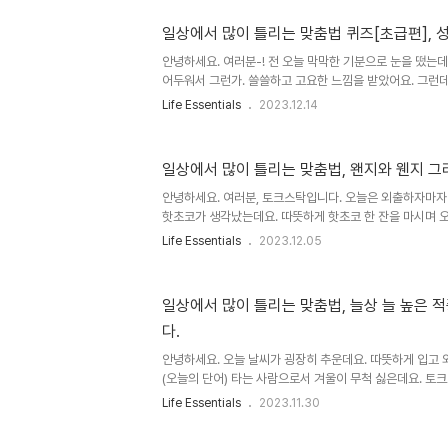
게 떠오르더라고요. 오늘은 며칠 동안 먹고 싶었던 부침개를
러분, 부침개는 붙이는게 맞을까요? 부치는 게 맞을까요? 
일상에서 많이 틀리는 맞춤법 퀴즈[초급편], 
오늘 포스팅 글 속을 자세히 살펴보시면 (100%는 아니지
공유했으니 잘 읽어보세요. 그럼 알아보러 가보실까요-? [1] 본
안녕하세요. 여러분-! 전 오늘 막막한 기분으로 눈을 떴는데
어두워서 그런가. 쓸쓸하고 고요한 느낌을 받았어요. 그런데
것처럼 찝찝하고, 늘 하던 일을 하지만 낯선 그런 날이었어요
Life Essentials
2023.12.14
니 며칠 전, 친구와 마음이 맞지 않는 일이 생겨 지금까지 제
하게 나와 그 친구가 성격이 '틀리다/다르다 '라고 인정하면
정하지 않다 보니 친구에게 불편함이 느껴져서 아직도 대화를
일상에서 많이 틀리는 맞춤법, 왠지와 웬지 그
기서 궁금한 건 여러분들은 성격이 틀리다와 다르다의 차이
고 생각하세요? 제가 어제 일기를 쓰는데, 틀린지 다른지 어
안녕하세요. 여러분, 토크스탁입니다. 오늘은 외출하자마자
핫초코가 생각났는데요. 따뜻하게 핫초코 한 잔을 마시며 
다. 오늘의 포스팅은요. 일상에서 많이 틀리는 맞춤법, 왠
Life Essentials
2023.12.05
준비해 보았는데요. 여러분들은 왠지와 웬지 그리고 왠일과
수 있으신가요? 발음이 같아서 저는 항상 헷갈리더라고요.
를 돌려서 확인 후, 타자를 치는데 더 이상 헷갈리는 일 없
일상에서 많이 틀리는 맞춤법, 늘상 늘 높은 
알아보도록 해요. 오늘은 왠지 기분이 좋아 하루 종일 행복할
다.
좋아 하루 종일 행복할 것 같아. 여러분, 위 두 문장에서 '왠지
안녕하세요. 오늘 날씨가 굉장히 추운데요. 따뜻하게 입고 
(오늘의 단어) 타는 사람으로서 겨울이 무척 싫은데요. 토
시나요? 오늘 포스팅도 역시 일상에서 많이 틀리는 단어들로
Life Essentials
2023.11.30
바랍니다. 그럼 알아보러 가보실까요? 질문을 보고 잘 맞춰보
어느 것일까요? 1. 적중율(x) / 적중률(o) 정답은 '적중률