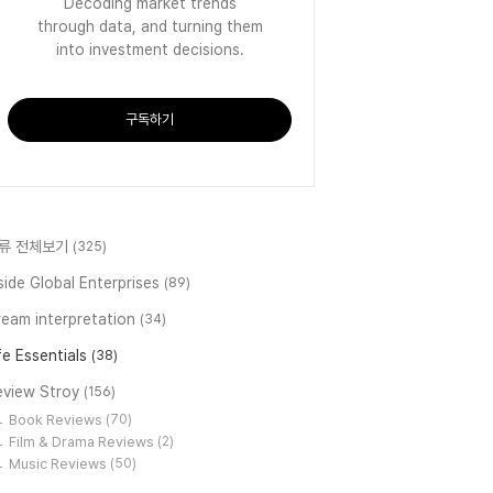
Decoding market trends
through data, and turning them
into investment decisions.
구독하기
류 전체보기
(325)
side Global Enterprises
(89)
ream interpretation
(34)
fe Essentials
(38)
eview Stroy
(156)
Book Reviews
(70)
Film & Drama Reviews
(2)
Music Reviews
(50)