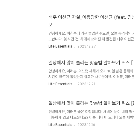
안 돼. 여러분, 여기서 '되? 돼?' 중 무엇이 맞을까요?정답
으면 안 돼.'입니다. '되'와 '돼'라는 사용하는 경우가 다른
완벽하게 정리해 드리겠습니다. 그럼 알아보러 가볼까요? 
배우 이선균 자살_이용당한 이선균 (feat. 
요. 네0버에서 가장 헷갈리고 자주 검색되는 맞춤법 1위가 '-
보
다. '되'는 '되다'의 어간으로 홀로 쓰일 수 없고, 뒤..
안녕하세요. 아침부터 기분 좋았던 수요일, 오늘 충격적인 
드합니다. 몇 시간 전, 차에서 쓰러진 채 발견된 배우 이
결국은 숨진 채 발견됐다고 합니다. 10월부터 '마약 투약'
Life Essentials
2023.12.27
은 최근 조사에서 변호인을 통해 거짓말 탐지기 조사를 의
다고 했는데, 왜 극단적인 선택을 했을까요. 전혜진이 금일 1
했고, 경찰은 오전 10시 30분 종로구 와룡 공원 인근에서
일상에서 많이 틀리는 맞춤법 알아보기 퀴즈 [
번개탄 1점이 발견됐다고 해요. 차량 안에 있던 남성은 배
안녕하세요, 여러분. 어느덧 새해가 오기 10일 남은 올해의
였다고 합니다. 10월 28일 사건 발생 후, 경찰에 출석해 '이
시간이 빠르게 흘렀는지 감회가 새로운데요. 여러분, 여러
신가요? 제 2023년은 별일 없이 보통의 하루들로 잘 지내
Life Essentials
2023.12.21
계획이 있다 보니 그 계획을 이루면서 어떤 이벤트들이 제게
러분들은 새해 계획도 세우셨나요? 저의 계획 중 하나를 
니다. 너무 유치하죠? 많이 안다고 생각했는데 막상 글을 
일상에서 많이 틀리는 맞춤법 알아보기 퀴즈 [
때, 몇 가지 헷갈릴 때가 있더라고요. 그래서 내년에는 '맞춤
나입니다. 오늘도 헷갈리는 우리말들을 골라, 맞춤법 퀴즈[고
안녕하세요, 여러분 좋은 아침입니다. 새벽에 눈이 내려 평
따뜻하게 입고 나오셨나요? 이틀 내내 비 오더니 오늘 새벽
보기 쉽지 않네요. 흐린 날씨로 이어지다 보니 먹고 싶었던
Life Essentials
2023.12.16
리거나 비 오는 날에 어떤 음식이 생각나시나요? 저는 (당. 연