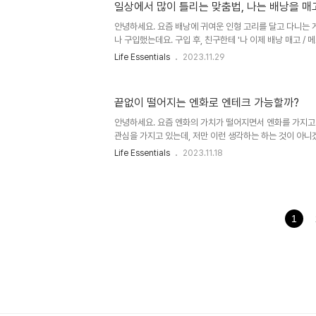
'률, 렬'로 적고, 'ㄴ'받침이나 모음 뒤에서는 '율, 열'로 적
일상에서 많이 틀리는 맞춤법, 나는 배낭을 매고
표물에 맞는 비율', '예상이나 추측, 목표 따위가 들어맞는 
안녕하세요. 요즘 배낭에 귀여운 인형 고리를 달고 다니는 
으로는 '기말고사를 대비해서 적중률 높은 예상 문제집을 샀
나 구입했는데요. 구입 후, 친구한테 '나 이제 배낭 매고 / 
려는데, 순간 문자로 보낼 때 메고와 매고가 헷갈리더라구요
Life Essentials
2023.11.29
고 중 어떤 것이 맞다고 생각 드시나요? 이렇게 발음은 비슷
니 헷갈리는 단어가 참 많습니다. 오늘도 헷갈리는 단어들을
했습니다. 그럼 알아보러 가보실까요? 1. 애달파(o) / 애닲아
끝없이 떨어지는 엔화로 엔테크 가능할까?
닯으니, 애닯아서'등의 활용형이 쓰이는 일이 없어 고어로 
삼았습니다. 2. 춥던지(o) / 춥든지(x) 정답은 '춥던지'입니다.
안녕하세요. 요즘 엔화의 가치가 떨어지면서 엔화를 가지고
관심을 가지고 있는데, 저만 이런 생각하는 하는 것이 아니겠
자 현재 시점으로 검색했을 때, 오늘이 최저로 더 떨어졌더
Life Essentials
2023.11.18
요. 엔화는 2015년 이후, 8년 만에 최저 수준으로 *공매
상당한 약세를 보이고 있는 현재, 최고금액이었던 1191원
요. * 공매도 : 주식이나 채권을 가지고 있는 않은 상태에서
나 채권을 매입해 갚는 투자행위. 주가 하락이 예상될 때 싼
차익을 얻는 전략을 말합니다. 즉, 하락 베팅을 뜻함. * 전면 
1