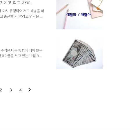
습니다. 의미로는 '화살 따위가 목
 메고 학교 가요.
비율'의 뜻을 갖고 있습니다. 예문
게 다시 유행되어 저도 배낭을 하
다..
메고 출근할 거야.'라고 연락을 하
. 여러분들은 배낭을 메고와 매
한데, 단어의 뜻과 형태가 다르
 저처럼 틀리지 않기 위해 준비
(x) 정답은 '애달파'입니다. '애
처리하고, '애달파'를 표준어로
 ..
 수익을 내는 방법에 대해 많은
죠? 글을 쓰고 있는 11월 8일
라고요. 역대급 엔저가 지속되네
도 전면 금지 등의 영향에 엔화가
에서 860원대까지 떨어졌는데
 빌려 팔고 난 다음 해당 주식이
 값에 사고, 비싸게 판매해 시세
금지 : 한시적..
2
3
4