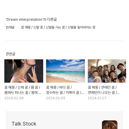
'Dream interpretation'의 다른글
현재글
꿈 해몽 / 신발 꿈 / 신발을 사는 꿈 / 신발을 잃어버리는 꿈
관련글
꿈 해몽 / 신체 꿈 / 몸 꿈 /
꿈 해몽 / 바다 꿈 /
꿈 해몽 / 연예인 꿈 /
몸에서 피나는 꿈 / 몽에 똥
잠수하는 꿈 / 거북이 꿈 /
연예인이 나오는 꿈 /
묻은 꿈
배가 뜨는 꿈
연예인과 대화하는 꿈
2024.02.08
2024.02.05
2024.01.27
Talk Stock