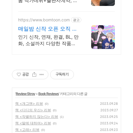
폼 작가데뷔+출판사계약, 부
수익창출방법이 궁금하다면?
https://www.bomtoon.com
광고
매일밤 신작 오픈 오직 봄
소
인기 신작, 연재, 완결, BL, 만
화, 소설까지 다양한 작품을
오직 봄툰에서만
공감
구독하기
'
Review Stroy
>
Book Reviews
' 카테고리의 다른 글
책 <개그맨> 리뷰
2023.09.28
(0)
책 <디디의 우산> 리뷰
2023.09.27
(0)
책 <작별하지 않는다> 리뷰
2023.09.25
(1)
책 <딸에 대하여> 리뷰
2023.09.24
(0)
책 <고래> 리뷰
2023.09.23
(0)