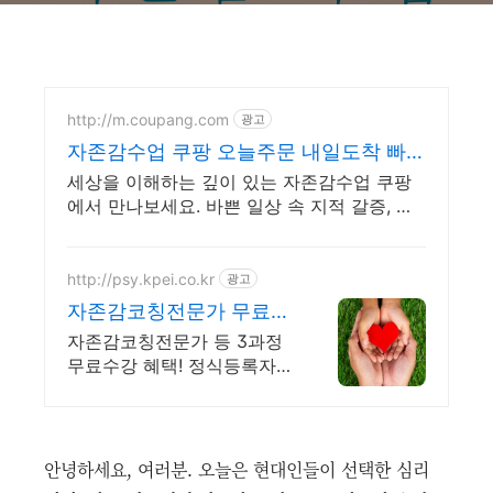
http://m.coupang.com
광고
자존감수업 쿠팡 오늘주문 내일도착 빠른
배송
세상을 이해하는 깊이 있는 자존감수업 쿠팡
에서 만나보세요. 바쁜 일상 속 지적 갈증, 인
문 도서, 삶의 통찰을 얻으세요.
http://psy.kpei.co.kr
광고
자존감코칭전문가 무료수
강 자존감코칭전문가 자
자존감코칭전문가 등 3과정
격증
무료수강 혜택! 정식등록자격
증, 온라인강의 1급+2급 동시
취득, 취업정보 제공, 자체 스
튜디오 촬영 영상제작!
안녕하세요, 여러분. 오늘은 현대인들이 선택한 심리